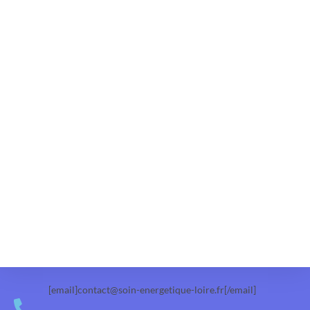
[email]contact@soin-energetique-loire.fr[/email]