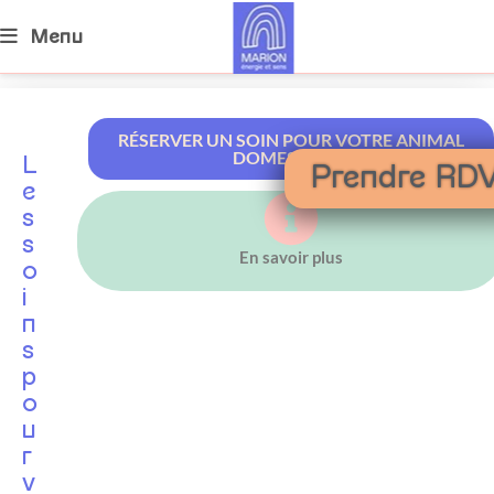
Menu
RÉSERVER UN SOIN POUR VOTRE ANIMAL
DOMESTIQUE
magnétisme pour animaux
L
Prendre RD
e
s
s
En savoir plus
o
i
n
s
p
o
u
r
v