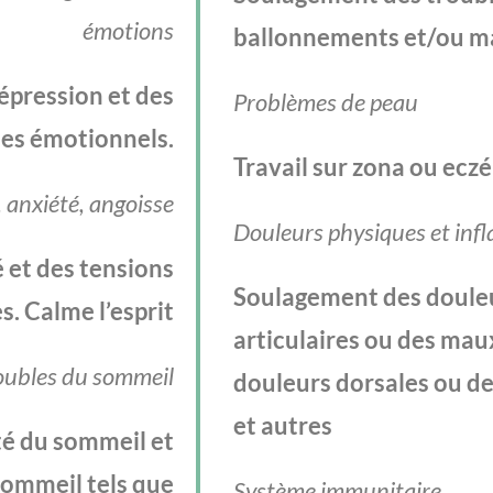
émotions
ballonnements et/ou m
épression et des
Problèmes de peau
es émotionnels.
Travail sur zona ou ecz
, anxiété, angoisse
Douleurs physiques et inf
é et des tensions
Soulagement des doule
. Calme l’esprit
articulaires ou des mau
oubles du sommeil
douleurs dorsales ou de
et autres
té du sommeil et
sommeil tels que
Système immunitaire