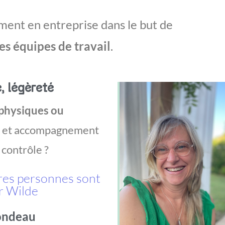
ement en entreprise dans le but de
es équipes de travail
.
, légèreté
 physiques ou
et accompagnement
 contrôle ?
tres personnes sont
ar Wilde
londeau