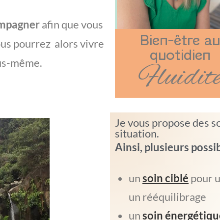
mpagner
afin que vous
Bien-être au
ous pourrez alors vivre
quotidien
us-même.
Fluidit
Je vous propose des s
situation.
Ainsi, plusieurs possib
un
soin ciblé
pour u
un rééquilibrage
un
soin énergétiqu