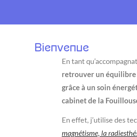
soin énergétique à St Just St Rambert
Bienvenue
soin énergétique à St Just St Rambert
En tant qu’accompagnatr
retrouver un équilibre
grâce à un soin énergé
cabinet de la Fouillous
En effet, j’utilise des 
magnétisme, la radiesthé