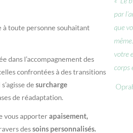
«
Le 
par l’
que vo
 à toute personne souhaitant
même. 
votre e
lisée dans l’accompagnement des
corps 
elles confrontées à des transitions
l s’agisse de
surcharge
Opra
ses de réadaptation.
e vous apporter
apaisement,
ravers des
soins personnalisés.