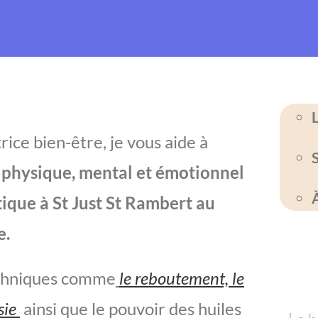
ice bien-être, je vous aide à
 physique, mental et émotionnel
tique à St Just St Rambert au
e.
techniques comme
le reboutement, le
sie
ainsi que le pouvoir des huiles
soin énergétique à St Just St Rambert