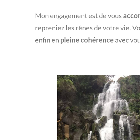
Mon engagement est de vous
acco
repreniez les rênes de votre vie. V
enfin en
pleine cohérence
avec vo
soin énergétique à St Just St Rambert