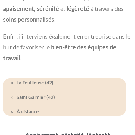
apaisement, sérénité
et
légèreté
à travers des
soins personnalisés.
Enfin, j’interviens également en entreprise dans le
but de favoriser le
bien-être des équipes de
travail
.
La Fouillouse (42)
Saint Galmier (42)
À distance
soin énergétique à St Genest Lerpt