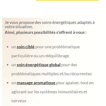
soin énergétique à St Genest Lerpt
Je vous propose des soins énergétiques adaptés à
votre situation.
Ainsi, plusieurs possibilités s'offrent à vous :
un
soin ciblé
pour une problématique
particulière ou un rééquilibrage
un
soin énergétique global
pour des
problématiques multiples et/ou récurrentes
un
massage aromatique
pour apaiser, tout en
agissant sur les systèmes immunitaires et
nerveux