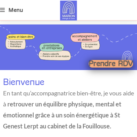
Menu
Prendre RDV
soin énergétique à St Genest Lerpt
Bienvenue
soin énergétique à St Genest Lerpt
En tant qu’accompagnatrice bien-être, je vous aide
à
retrouver un équilibre physique, mental et
émotionnel grâce à un soin énergétique à St
Genest Lerpt au cabinet de la Fouillouse.