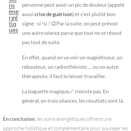
ns
personne peut avoir un pic de douleur (appelé
éne
aussi
crise de guérison
) et c’est plutôt bon
rgé
tiq
signe : si !si ! 😉Par la suite, on peut prévoir
ues
une autre séance parce que tout ne se résout
pas tout de suite.
En effet, quand on va voir un magnétiseur, un
rebouteux, un radiesthésiste ….ou un autre
thérapeute, il faut le laisser travailler.
La baguette magique🪄 n’existe pas. En
général, en trois séances, les résultats sont là.
En conclusion
, les soins énergétiques offrent une
approche holistique et complémentaire pour soulager les