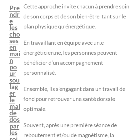
Cette approche invite chacun à prendre soin
Pre
ndr
de son corps et de son bien-être, tant sur le
e
plan physique qu’énergétique.
les
cho
ses
En travaillant en équipe avec un.e
en
énergéticien.ne, les personnes peuvent
mai
n
bénéficier d’un accompagnement
po
personnalisé.
ur
sou
lag
Ensemble, ils s’engagent dans un travail de
er
fond pour retrouver une santé dorsale
le
mal
optimale.
de
dos
Souvent, après une première séance de
par
les
reboutement et/ou de magnétisme, la
soi